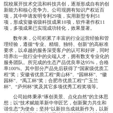
院校展开技术交流和科技共创，逐渐形成自有的创
新能力和核心竞争力。公司现拥有知识产权近百
项，其中申请发明专利29项，实用新型专利51
项，形成安徽省级科技成果10项，软件著作权11
项，多项成果已实现成功转化，效果显著。
数年来，
公司积累了丰富的行业运营经验和管
理经验
，遵循
“专业、精细、独特、创新”的高标准
要求
，以卓越的服务深受客户的认可和好评，同时
培养出一批行业中的尖端人才，拥有数支专业化的
服务团队。所完成的生态产品优良率达95%，合格
率100%。其中部分产品先后获得了“国家级优质工
程”奖；安徽省优质工程“黄山杯”、“园林杯”、“徽
园杯”、“禹工杯”奖；合肥市优质工程“广玉兰
杯”、“庐州杯”奖及其它多项优秀工程奖项等。
公司始终秉承
“琢创美景、点化自然”
的主体思
想
；
以
“技术赋能革新中华匠艺，创新聚力共生和
谐生态”
为使命
；
坚持
“以新担当成就新作为，以新