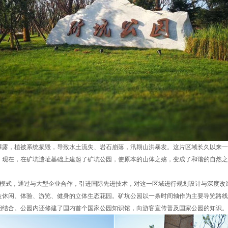
植被系统损毁，导致水土流失、岩石崩落，汛期山洪暴发。这片区域长久以来一直是
。现在，在矿坑遗址基础上建起了矿坑公园，使原本的山体之殇，变成了和谐的自然之
）”模式，通过与大型企业合作，引进国际先进技术，对这一区域进行规划设计与深度
造休闲、体验、游览、健身的立体生态花园。矿坑公园以一条时间轴作为主要导览路线
相结合。公园内还修建了国内首个国家公园知识馆，向游客宣传普及国家公园的知识。