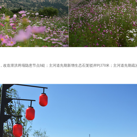
米，改造泄洪坍塌隐患节点8处；主河道先期新增生态石笼驳岸约370米；主河道先期疏