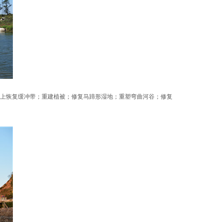
上恢复缓冲带；重建植被；修复马蹄形湿地；重塑弯曲河谷；修复