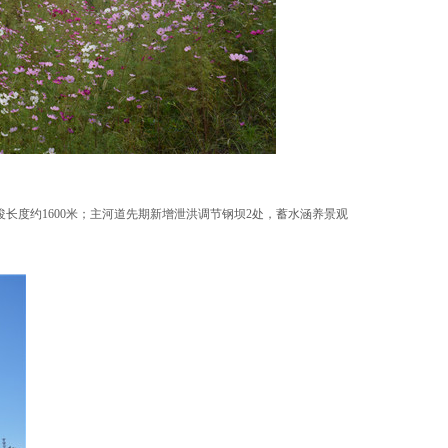
浚长度约1600米；主河道先期新增泄洪调节钢坝2处，蓄水涵养景观